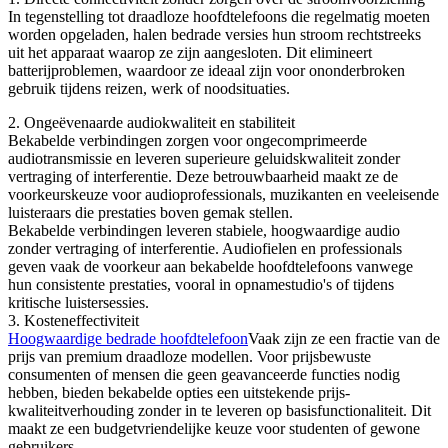
In tegenstelling tot draadloze hoofdtelefoons die regelmatig moeten
worden opgeladen, halen bedrade versies hun stroom rechtstreeks
uit het apparaat waarop ze zijn aangesloten. Dit elimineert
batterijproblemen, waardoor ze ideaal zijn voor ononderbroken
gebruik tijdens reizen, werk of noodsituaties.
2. Ongeëvenaarde audiokwaliteit en stabiliteit
Bekabelde verbindingen zorgen voor ongecomprimeerde
audiotransmissie en leveren superieure geluidskwaliteit zonder
vertraging of interferentie. Deze betrouwbaarheid maakt ze de
voorkeurskeuze voor audioprofessionals, muzikanten en veeleisende
luisteraars die prestaties boven gemak stellen.
Bekabelde verbindingen leveren stabiele, hoogwaardige audio
zonder vertraging of interferentie. Audiofielen en professionals
geven vaak de voorkeur aan bekabelde hoofdtelefoons vanwege
hun consistente prestaties, vooral in opnamestudio's of tijdens
kritische luistersessies.
3. Kosteneffectiviteit
Hoogwaardige bedrade hoofdtelefoon
Vaak zijn ze een fractie van de
prijs van premium draadloze modellen. Voor prijsbewuste
consumenten of mensen die geen geavanceerde functies nodig
hebben, bieden bekabelde opties een uitstekende prijs-
kwaliteitverhouding zonder in te leveren op basisfunctionaliteit. Dit
maakt ze een budgetvriendelijke keuze voor studenten of gewone
gebruikers.