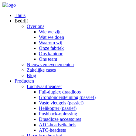
Thuis
Bedrijf
Over ons
Wie we zijn
Wat we doen
Waarom wij
Onze fabriek
Ons kantoor
Ons team
Nieuws en evenementen
Zakelijke cases
Blog
Producten
Luchtvaartheadset
Full-duplex draadloos
Grondondersteuning (passief)
Vaste vleugels (passief)
Helikopter (passief)
Pushback-oplossing
Draadloze accessoires
ATC-headsetkabels
ATC-headsets
Draadloze headset