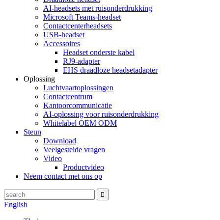
AI-headsets met ruisonderdrukking
Microsoft Teams-headset
Contactcenterheadsets
USB-headset
Accessoires
Headset onderste kabel
RJ9-adapter
EHS draadloze headsetadapter
Oplossing
Luchtvaartoplossingen
Contactcentrum
Kantoorcommunicatie
AI-oplossing voor ruisonderdrukking
Whitelabel OEM ODM
Steun
Download
Veelgestelde vragen
Video
Productvideo
Neem contact met ons op
English